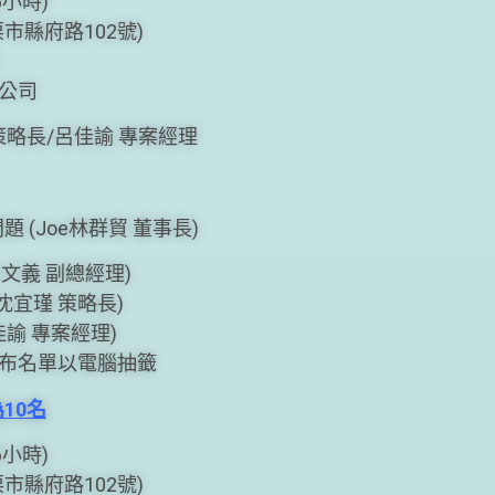
(6小時)
縣府路102號)
公司
策略長/呂佳諭 專案經理
問題 (Joe林群貿 董事長)
o 朱文義 副總經理)
e 沈宜瑾 策略長)
 呂佳諭 專案經理)
布名單以電腦抽籤
10名
(6小時)
縣府路102號)