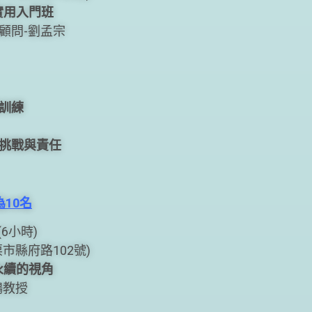
的實用入門班
顧問-劉孟宗
訓練
挑戰與責任
10名
(6小時)
縣府路102號)
永續的視角
鴻教授